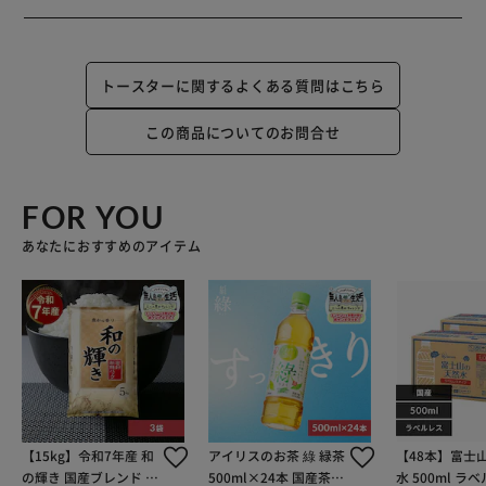
トースターに関するよくある質問はこちら
この商品についてのお問合せ
FOR YOU
あなたにおすすめのアイテム
【15kg】令和7年産 和
アイリスのお茶 綠 緑茶
【48本】富士
の輝き 国産ブレンド 5
500ml×24本 国産茶葉
水 500ml ラ