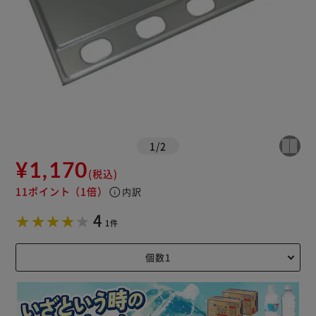
1
/
2
¥1,170
(税込)
11ポイント
（1倍）
info
内訳
4
1件