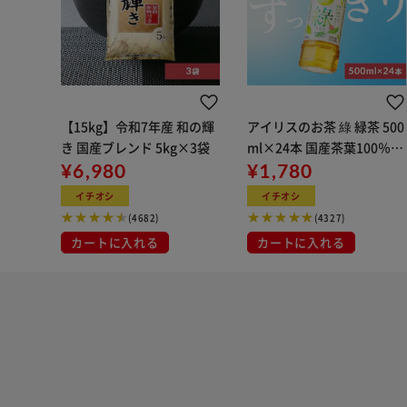
【15kg】令和7年産 和の輝
アイリスのお茶 綠 緑茶 500
き 国産ブレンド 5kg×3袋
ml×24本 国産茶葉100％使
¥6,980
用
¥1,780
イチオシ
イチオシ
(4682)
(4327)
カートに入れる
カートに入れる