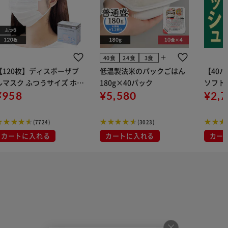
add
40食
24食
3食
【120枚】ディスポーザブ
低温製法米のパックごはん
【40
ルマスク ふつうサイズ ホワ
180g×40パック
ソフトパ
 大容量 DISPOSABLE
¥958
¥5,580
組) 5
¥2,
マスク プリーツマスク 不織
布
(7724)
(3023)
カートに入れる
カートに入れる
カー