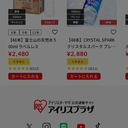
6本
9本
12本
【48本】富士山の天然水 5
【48本】CRYSTAL SPARK
00ml ラベルレス
クリスタルスパーク プレー
¥2,480
ン 500ml
¥2,880
イト
イチオシ
イチオシ
(6322)
(2611)
カートに入れる
カートに入れる