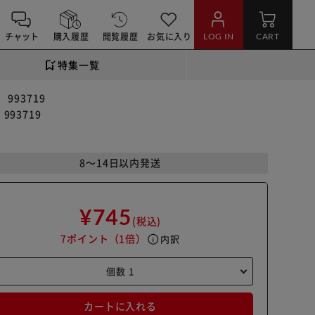
チャット
購入履歴
閲覧履歴
お気に入り
LOG IN
CART
特集一覧
993719
93719
8～14日以内発送
¥745
(税込)
7ポイント
（1倍）
info
内訳
カートに入れる