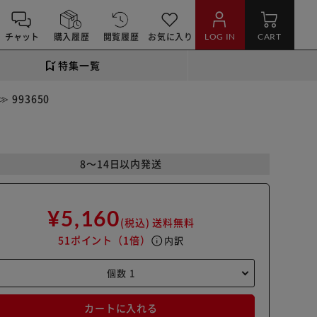
チャット
購入履歴
閲覧履歴
お気に入り
LOG IN
CART
特集一覧
993650
8～14日以内発送
¥5,160
(税込)
送料無料
51ポイント
（1倍）
info
内訳
カートに入れる