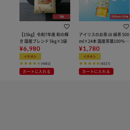
【15kg】令和7年産 和の輝
アイリスのお茶 綠 緑茶 500
き 国産ブレンド 5kg×3袋
ml×24本 国産茶葉100％使
¥6,980
用
¥1,780
イチオシ
イチオシ
(4682)
(4327)
カートに入れる
カートに入れる