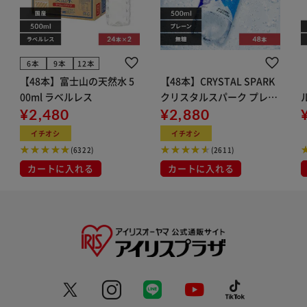
6本
9本
12本
【48本】富士山の天然水 5
【48本】CRYSTAL SPARK
00ml ラベルレス
クリスタルスパーク プレー
¥2,480
ン 500ml
¥2,880
イト
イチオシ
イチオシ
(6322)
(2611)
カートに入れる
カートに入れる