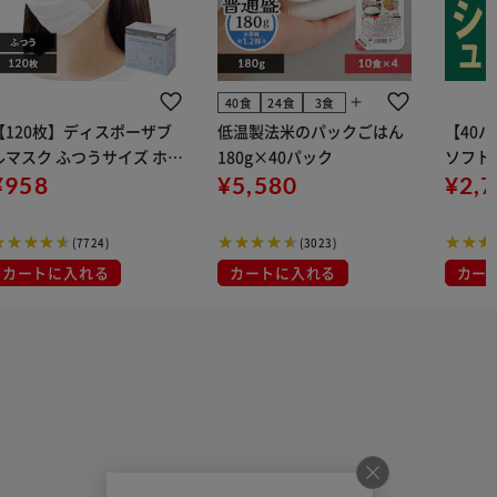
add
40食
24食
3食
【120枚】ディスポーザブ
低温製法米のパックごはん
【40
ルマスク ふつうサイズ ホワ
180g×40パック
ソフトパ
 大容量 DISPOSABLE
¥958
¥5,580
組) 5
¥2,
マスク プリーツマスク 不織
布
(7724)
(3023)
カートに入れる
カートに入れる
カー