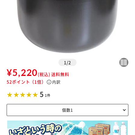
1
/
2
¥5,220
(税込)
送料無料
52ポイント
（1倍）
info
内訳
5
1件