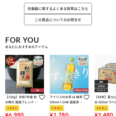
炊飯器に関するよくある質問はこちら
この商品についてのお問合せ
FOR YOU
あなたにおすすめのアイテム
【15kg】令和7年産 和
アイリスのお茶 綠 緑茶
【48本】富士
の輝き 国産ブレンド 5
500ml×24本 国産茶葉
水 500ml ラ
kg×3袋
100％使用
イチオシ
イチオシ
イチオシ
¥6,980
¥1,780
¥2,480