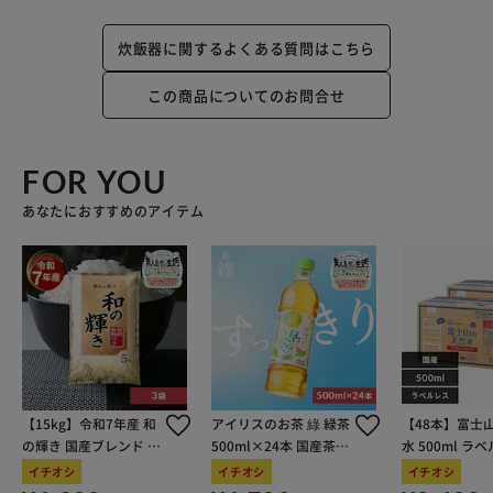
炊飯器に関するよくある質問はこちら
この商品についてのお問合せ
FOR YOU
あなたにおすすめのアイテム
【15kg】令和7年産 和
アイリスのお茶 綠 緑茶
【48本】富士
の輝き 国産ブレンド 5
500ml×24本 国産茶葉
水 500ml ラ
kg×3袋
100％使用
イチオシ
イチオシ
イチオシ