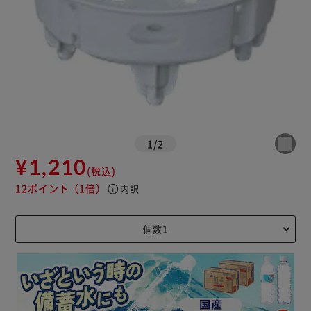
1
/
2
¥1,210
(税込)
12ポイント
（1倍）
info
内訳