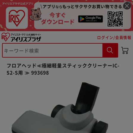
ログイン/会員情報
※ご確認ください
フロアヘッド≪極細軽量スティッククリーナーIC-
カートに入れる
購入手続きへ
S2-S用 ≫ 993698