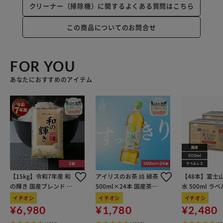
クリーナー（掃除機）に関するよくある質問はこちら
この商品についてのお問合せ
FOR YOU
あなたにおすすめのアイテム
【15kg】令和7年産 和
アイリスのお茶 綠 緑茶
【48本】富士
の輝き 国産ブレンド 5
500ml×24本 国産茶葉
水 500ml ラ
kg×3袋
100％使用
イチオシ
イチオシ
イチオシ
¥6,980
¥1,780
¥2,480