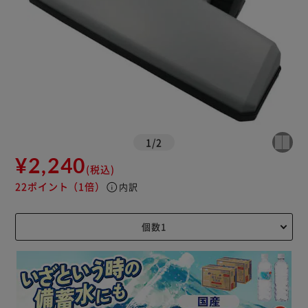
1
/
2
¥2,240
(税込)
22ポイント
（1倍）
info
内訳