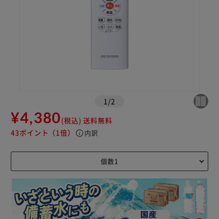
1
/
2
¥4,380
(税込)
送料無料
43ポイント
（1倍）
info
内訳