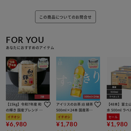
この商品についてのお問合せ
FOR YOU
あなたにおすすめのアイテム
【15kg】令和7年産 和
アイリスのお茶 綠 緑茶
【48本】富士
の輝き 国産ブレンド 5
500ml×24本 国産茶葉
水 500ml ラ
kg×3袋
100％使用
イチオシ
イチオシ
セール
¥6,980
¥1,780
¥1,980