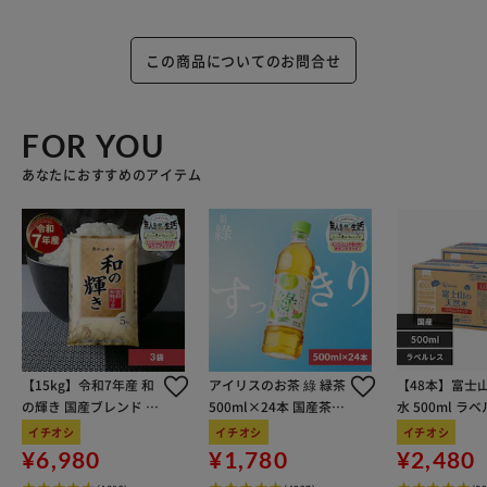
この商品についてのお問合せ
FOR YOU
あなたにおすすめのアイテム
【15kg】令和7年産 和
アイリスのお茶 綠 緑茶
【48本】富士
の輝き 国産ブレンド 5
500ml×24本 国産茶葉
水 500ml ラ
kg×3袋
100％使用
イチオシ
イチオシ
イチオシ
¥6,980
¥1,780
¥2,480