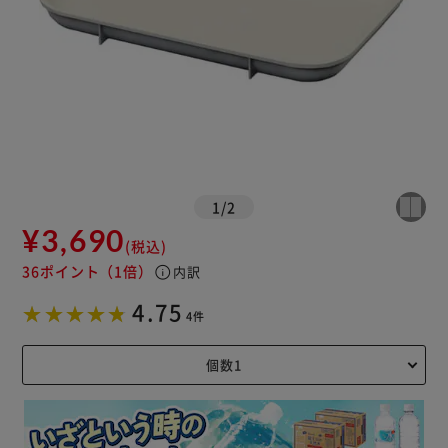
1
/
2
¥3,690
(税込)
36ポイント
（1倍）
info
内訳
4.75
4件