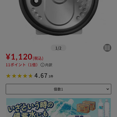
1
/
2
¥1,120
(税込)
11ポイント
（1倍）
info
内訳
4.67
3件