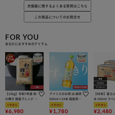
炊飯器に関するよくある質問はこちら
この商品についてのお問合せ
FOR YOU
あなたにおすすめのアイテム
【15kg】令和7年産 和
アイリスのお茶 綠 緑茶
【48本】富士
の輝き 国産ブレンド 5
500ml×24本 国産茶葉
水 500ml ラ
kg×3袋
100％使用
イチオシ
イチオシ
イチオシ
¥6,980
¥1,780
¥2,480