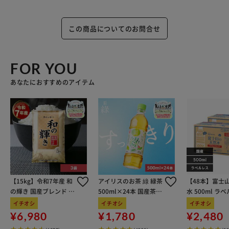
この商品についてのお問合せ
FOR YOU
あなたにおすすめのアイテム
【15kg】令和7年産 和
アイリスのお茶 綠 緑茶
【48本】富士
の輝き 国産ブレンド 5
500ml×24本 国産茶葉
水 500ml ラ
kg×3袋
100％使用
イチオシ
イチオシ
イチオシ
¥6,980
¥1,780
¥2,480