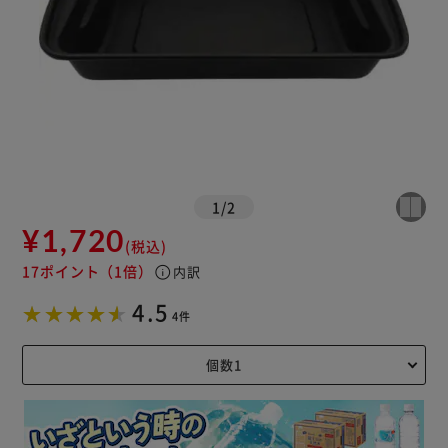
1
/
2
¥1,720
(税込)
17ポイント
（1倍）
info
内訳
4.5
4件