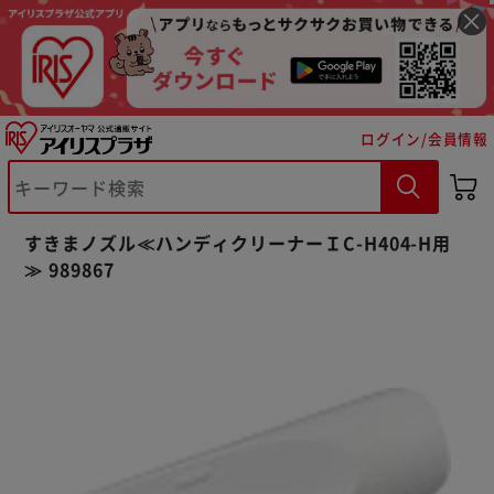
ログイン/会員情報
※ご確認ください
すきまノズル≪ハンディクリーナーＩC-H404-H用
カートに入れる
購入手続きへ
≫ 989867