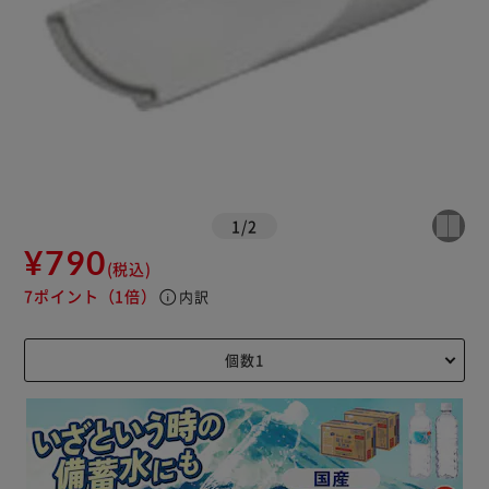
1
/
2
¥790
(税込)
7ポイント
（1倍）
info
内訳