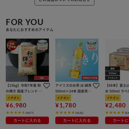
FOR YOU
あなたにおすすめのアイテム
【15kg】令和7年産 和
アイリスのお茶 綠 緑茶
【48本】富士
の輝き 国産ブレンド 5
500ml×24本 国産茶葉
水 500ml ラ
kg×3袋
100％使用
イチオシ
イチオシ
イチオシ
¥6,980
¥1,780
¥2,480
(4677)
(4326)
(6
カートに入れる
カートに入れる
カートに