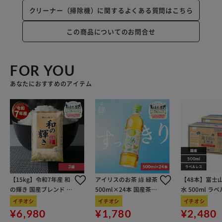
クリーナー（掃除機）に関するよくある質問はこちら
この商品についてのお問合せ
FOR YOU
あなたにおすすめのアイテム
【15kg】令和7年産 和
アイリスのお茶 綠 緑茶
【48本】富士
の輝き 国産ブレンド 5
500ml×24本 国産茶葉
水 500ml ラ
kg×3袋
100％使用
イチオシ
イチオシ
イチオシ
¥6,980
¥1,780
¥2,480