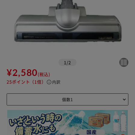
1
/
2
¥2,580
(税込)
25ポイント
（1倍）
info
内訳