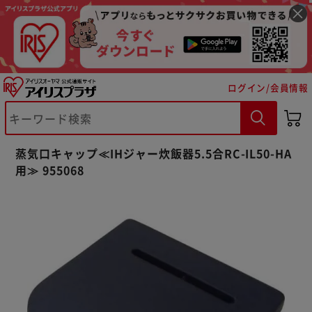
ログイン/会員情報
※ご確認ください
蒸気口キャップ≪IHジャー炊飯器5.5合RC-IL50-HA
カートに入れる
購入手続きへ
用≫ 955068