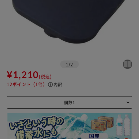
1
/
2
¥1,210
(税込)
12ポイント
（1倍）
info
内訳