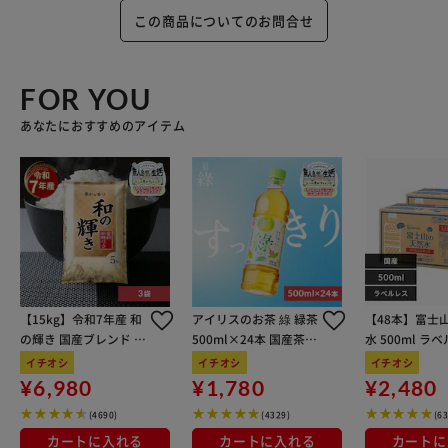
この商品についてのお問合せ
FOR YOU
あなたにおすすめのアイテム
【15kg】令和7年産 和
アイリスのお茶 綠 緑茶
【48本】富士
の輝き 国産ブレンド 5
500ml×24本 国産茶葉
水 500ml ラ
kg×3袋
100％使用
イチオシ
イチオシ
イチオシ
¥6,980
¥1,780
¥2,480
(4690)
(4329)
(6
カートに入れる
カートに入れる
カートに