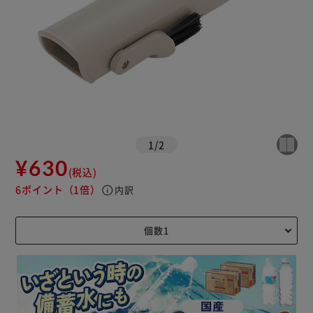
1
/
2
¥630
(税込)
6ポイント
（1倍）
info
内訳