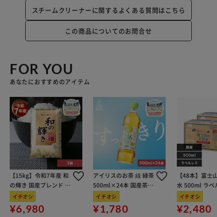
スチームクリーナーに関するよくある質問はこちら
この商品についてのお問合せ
FOR YOU
あなたにおすすめのアイテム
【15kg】令和7年産 和
アイリスのお茶 綠 緑茶
【48本】富士
の輝き 国産ブレンド 5
500ml×24本 国産茶葉
水 500ml ラ
kg×3袋
100％使用
イチオシ
イチオシ
イチオシ
¥6,980
¥1,780
¥2,480