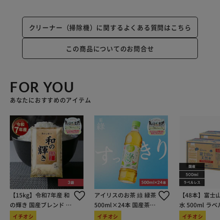
クリーナー（掃除機）に関するよくある質問はこちら
この商品についてのお問合せ
FOR YOU
あなたにおすすめのアイテム
【15kg】令和7年産 和
アイリスのお茶 綠 緑茶
【48本】富士
の輝き 国産ブレンド 5
500ml×24本 国産茶葉
水 500ml ラ
kg×3袋
100％使用
イチオシ
イチオシ
イチオシ