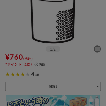
1
/
2
¥760
(税込)
7ポイント
（1倍）
info
内訳
4
4件