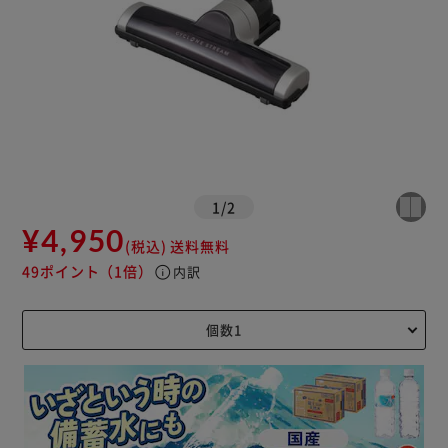
1
/
2
¥4,950
(税込)
送料無料
49ポイント
（1倍）
info
内訳