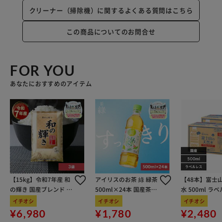
クリーナー（掃除機）に関するよくある質問はこちら
この商品についてのお問合せ
FOR YOU
あなたにおすすめのアイテム
【15kg】令和7年産 和
アイリスのお茶 綠 緑茶
【48本】富士
の輝き 国産ブレンド 5
500ml×24本 国産茶葉
水 500ml ラ
kg×3袋
100％使用
イチオシ
イチオシ
イチオシ
¥6,980
¥1,780
¥2,480