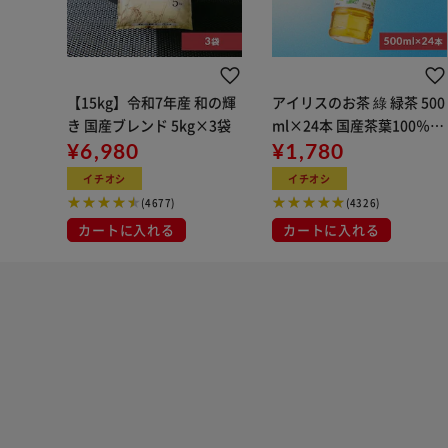
【15kg】令和7年産 和の輝
アイリスのお茶 綠 緑茶 500
き 国産ブレンド 5kg×3袋
ml×24本 国産茶葉100％使
¥6,980
用
¥1,780
イチオシ
イチオシ
(4677)
(4326)
カートに入れる
カートに入れる