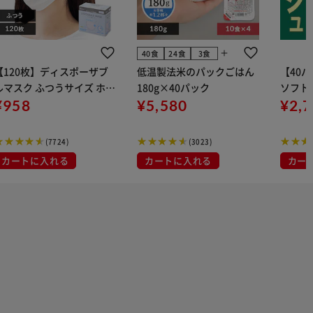
add
40食
24食
3食
【120枚】ディスポーザブ
低温製法米のパックごはん
【40
ルマスク ふつうサイズ ホワ
180g×40パック
ソフトパ
 大容量 DISPOSABLE
¥958
¥5,580
組) 5
¥2,
マスク プリーツマスク 不織
布
(7724)
(3023)
カートに入れる
カートに入れる
カー