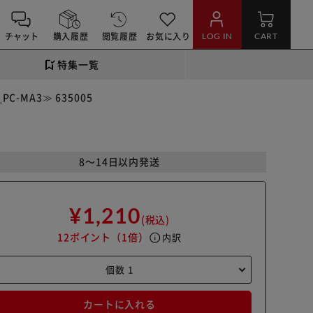
チャット
購入履歴
閲覧履歴
お気に入り
LOG IN
CART
特集一覧
C-MA3≫ 635005
8～14日以内発送
¥1,210
(税込)
12ポイント
（1倍）
info
内訳
カートに入れる