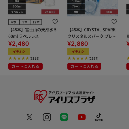
6本
9本
12本
【48本】富士山の天然水 5
【48本】CRYSTAL SPARK
00ml ラベルレス
クリスタルスパーク プレー
¥2,480
ン 500ml
¥2,880
イト
イチオシ
イチオシ
(6319)
(2597)
カートに入れる
カートに入れる