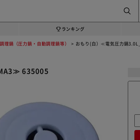
SEARCH
ランキング
調理鍋（圧力鍋・自動調理鍋等）
おもり(白）≪電気圧力鍋3.0L_P
A3≫ 635005