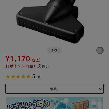
1
/
2
¥1,170
(税込)
11ポイント
（1倍）
info
内訳
5
1件