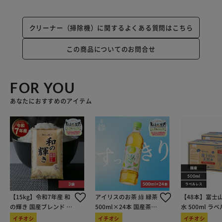
クリーナー（掃除機）に関するよくある質問はこちら
この商品についてのお問合せ
FOR YOU
あなたにおすすめのアイテム
【15kg】令和7年産 和
アイリスのお茶 綠 緑茶
【48本】富士
の輝き 国産ブレンド 5
500ml×24本 国産茶葉
水 500ml ラ
kg×3袋
100％使用
イチオシ
イチオシ
イチオシ