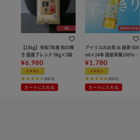
【15kg】令和7年産 和の輝
アイリスのお茶 綠 緑茶 500
き 国産ブレンド 5kg×3袋
ml×24本 国産茶葉100％使
¥6,980
用
¥1,780
イチオシ
イチオシ
(4672)
(4323)
カートに入れる
カートに入れる