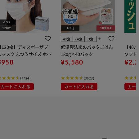
add
40食
24食
3食
【120枚】ディスポーザブ
低温製法米のパックごはん
【40
ルマスク ふつうサイズ ホワ
180g×40パック
ソフトパ
 大容量 DISPOSABLE
¥958
¥5,580
組) 5
¥2,
マスク プリーツマスク 不織
布
(7724)
(3023)
カートに入れる
カートに入れる
カー