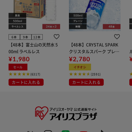
6本
9本
12本
【48本】富士山の天然水 5
【48本】CRYSTAL SPARK
00ml ラベルレス
クリスタルスパーク プレー
¥1,980
ン 500ml
¥2,780
イト
セール
イチオシ
(6317)
(2591)
カートに入れる
カートに入れる