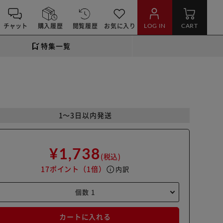
チャット
購入履歴
閲覧履歴
お気に入り
LOG IN
CART
特集一覧
1～3日以内発送
¥1,738
(税込)
17ポイント
（1倍）
info
内訳
カートに入れる