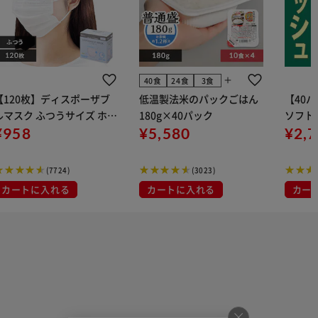
add
40食
24食
3食
【120枚】ディスポーザブ
低温製法米のパックごはん
【40
ルマスク ふつうサイズ ホワ
180g×40パック
ソフトパ
 大容量 DISPOSABLE
¥958
¥5,580
組) 5
¥2,
マスク プリーツマスク 不織
布
(7724)
(3023)
カートに入れる
カートに入れる
カー