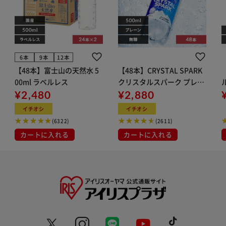
6本
9本
12本
【48本】富士山の天然水 5
【48本】CRYSTAL SPARK
00ml ラベルレス
クリスタルスパーク プレー
¥2,480
ン 500ml
¥2,880
イト
イチオシ
イチオシ
(6322)
(2611)
カートに入れる
カートに入れる