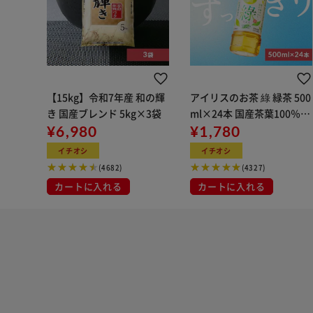
【15kg】令和7年産 和の輝
アイリスのお茶 綠 緑茶 500
き 国産ブレンド 5kg×3袋
ml×24本 国産茶葉100％使
¥6,980
用
¥1,780
イチオシ
イチオシ
(4682)
(4327)
カートに入れる
カートに入れる