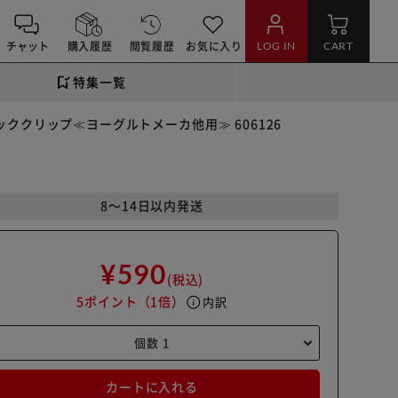
チャット
購入履歴
閲覧履歴
お気に入り
LOG IN
CART
特集一覧
ッククリップ≪ヨーグルトメーカ他用≫ 606126
8～14日以内発送
¥590
(税込)
5ポイント
（1倍）
info
内訳
カートに入れる