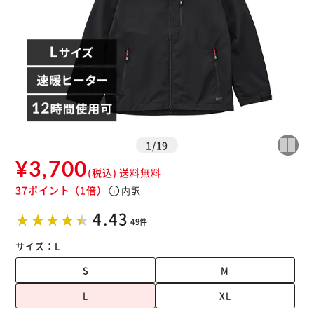
1
/
19
¥3,700
(税込)
送料無料
37ポイント
（1倍）
info
内訳
※ご確認ください
4.43
49件
カートに入れる
購入手続きへ
サイズ：
L
S
M
L
XL