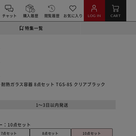
チャット
購入履歴
閲覧履歴
お気に入り
LOG IN
CART
特集一覧
ック
ック
ック
＋耐熱ガラス容器 8点セット TGS-8S クリアブラック
1～3日以内発送
ー：
10点セット
7点セット
8点セット
10点セット