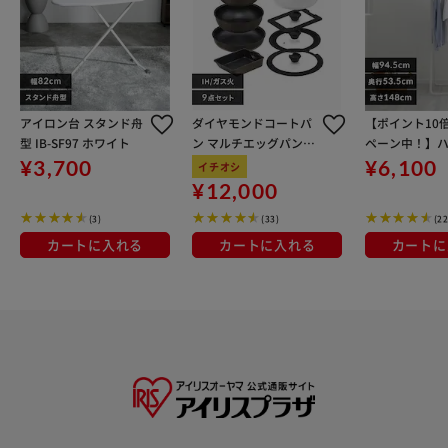
アイロン台 スタンド舟
ダイヤモンドコートパ
【ポイント10
型 IB-SF97 ホワイト
ン マルチエッグパン入
ペーン中！】
り 9点セット IHガス火
ラック 物干し 
¥3,700
¥6,100
イチオシ
対応 MEGI-9S ブラウン
ハイタイプ NRM
¥12,000
メタリック
B【B】
(3)
(33)
(22
カートに入れる
カートに入れる
カートに