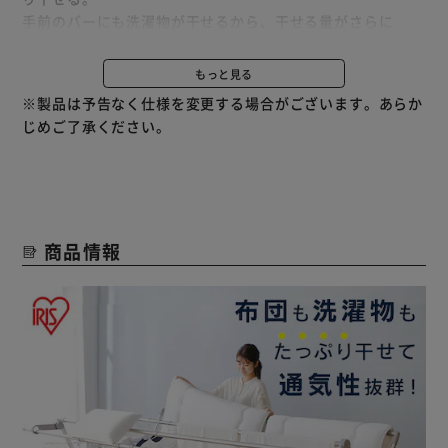
手前のバーにも洗濯物が干せるから、干せる量がさらに
UP！
もっと見る
POINT．1：布団がふっくら干せるダブルバー
※製品は予告なく仕様を変更する場合がございます。あらか
布団に空間を作るダブルバーで風通しアップ。
じめご了承ください。
短時間でも布団がふっくら乾かせる。
またダブルバーは枕やぬいぐるみを置いて干してもOK。
つり干しから平干しまで幅広く対応。
そして布団に空間を作る布団が掛けやすい、ちょうど良い高
さ。
商品情報
フレームの角が丸いから、布団が引っかからず上げ下ろしが
スムーズに。
POINT．2：風の通り道をつくる、ハンガー掛け“20個付き”
風でハンガー動いて洗濯物がかたよるのを防ぎ、通気性をキ
ープ。
洗濯物が重ならずに干せるから、効率よく乾かせる。
ハンガー掛けは“付け外し可能”だから、間隔の調整も自由自
在。