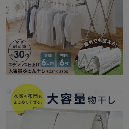
POINT．3：洗濯量に合わせて幅を伸縮
たくさん干したいときは最大幅に、少ない時は縮めてコンパ
クトに。
干す洗濯物や量に合わせて最適な幅に調整。
たくさん干したいときは、MAX約225cmまで。
洗濯量が少ないときは、約138cmで省スペースに。
“一度に干せる最大値（MAX約225cm時）”
・フェイスタオルの場合：約28枚
・布団の場合：約6枚
・バスタオルの場合：約12枚
【折りたたんで持ち運びラクラク】
大きな物干しも、折りたためばコンパクトに。
屋外で使用したいときも、持ち運びやすく便利！
【丈夫でサビにくい、ステンレス製】
パイプはステンレス製で、お手入れも簡単。
【工具不要のかんたん組み立て】