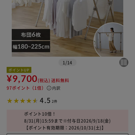
※ご確認ください
カートに入れる
購入手続きへ
1
/
14
ポイントUP
¥9,700
(税込)
送料無料
97ポイント
（1倍）
info
内訳
4.5
2件
ポイント10倍！
8/31(月)15:59まで※付与日2026/9/18(金)
【ポイント有効期限：2026/10/31(土)】