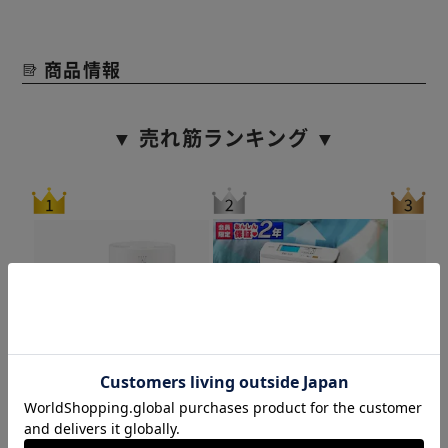
商品情報
▼ 売れ筋ランキング ▼
空気清浄機 20畳 AAP-S40A-W ホ
空気清浄機 25畳 ほこりセンサー
空気清浄