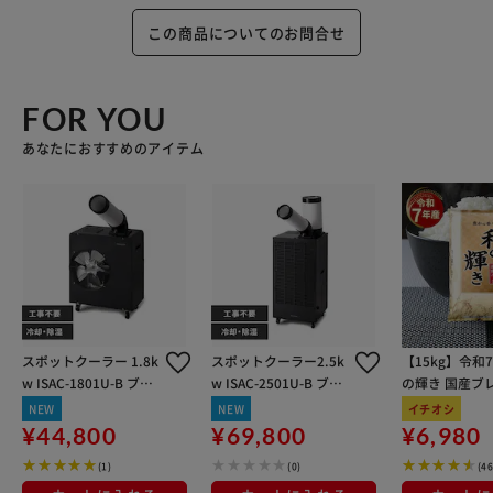
この商品についてのお問合せ
FOR YOU
あなたにおすすめのアイテム
スポットクーラー 1.8k
スポットクーラー2.5k
【15kg】令和
w ISAC-1801U-B ブラ
w ISAC-2501U-B ブラ
の輝き 国産ブレ
ック
ック【代引不可】【時
kg×3袋
NEW
NEW
イチオシ
間指定不可】
¥44,800
¥69,800
¥6,980
(1)
(0)
(4