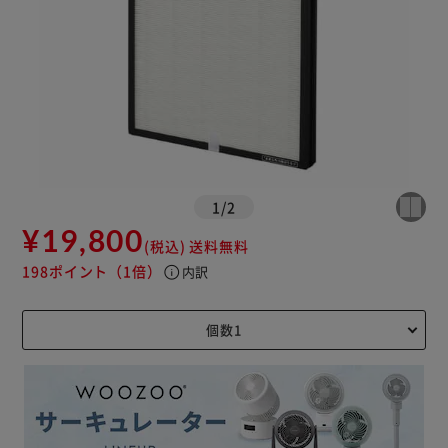
1
/
2
¥19,800
(税込)
送料無料
198ポイント
（1倍）
info
内訳