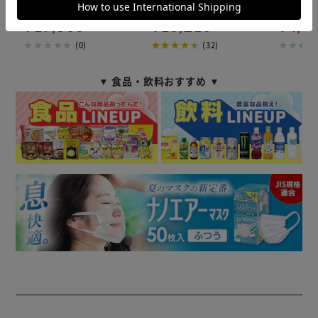
ワイト
自動運転モード マイナスイオン
20畳 FLS-
お手入れ簡単 MSAP-DC100 ホワ
¥19,800
¥16,210
¥4,0
イト
(0)
(32)
▼ 食品・飲料おすすめ ▼