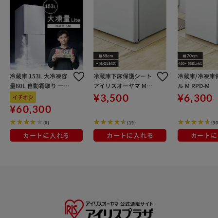
冷蔵庫 153L 大冷凍容
冷蔵庫下床保護シート
冷蔵庫/冷凍庫
量60L 自動霜取り 一人
アイリスオーヤマ Mサ
ル M RPD-M
暮らし 2ドア 家庭用 幅
イズ RSS-M クリア
¥3,500
¥6,300
イチオシ
50cm IRSN-HF15A-W
¥60,300
ホワイト
(6)
(19)
(90
カートに入れる
カートに入れる
カートに