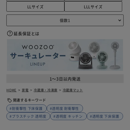
LLサイズ
LLLサイズ
延長保証とは
1～3日以内発送
HOME
家電
冷蔵庫・冷凍庫
冷蔵庫マット
関連するキーワード
#耐衝撃性 下床保護
#透明度 耐衝撃性
#プラスチック 透明度
#透明度 キッチン
#透明度 下床保護