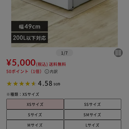
1
/
7
¥5,000
(税込)
送料無料
50ポイント
（1倍）
info
内訳
4.58
90件
※種類：
XSサイズ
XSサイズ
SSサイズ
Sサイズ
SMサイズ
Mサイズ
Lサイズ