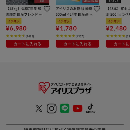
【15kg】令和7年産 和
アイリスのお茶 綠 緑茶
【48本】富士
の輝き 国産ブレンド 5
500ml×24本 国産茶葉
水 500ml ラ
kg×3袋
100％使用
イチオシ
イチオシ
イチオシ
¥6,980
¥1,780
¥2,480
(4682)
(4327)
(6
カートに入れる
カートに入れる
カートに
特定商取引法に基づく通信販売業者の表示