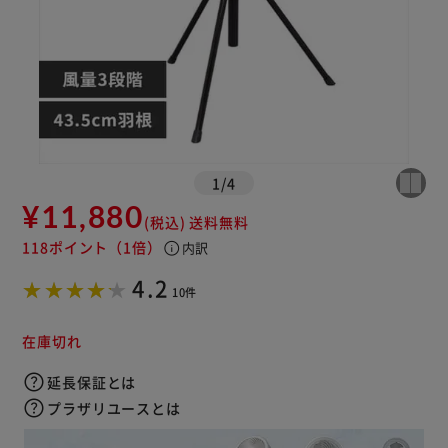
※ご確認ください
カートに入れる
購入手続きへ
1
/
4
¥11,880
(税込)
送料無料
118ポイント
（1倍）
info
内訳
4.2
10件
在庫切れ
延長保証とは
プラザリユースとは