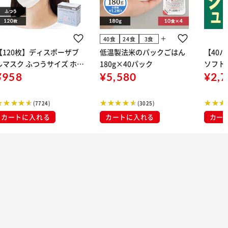
add
40食
24食
3食
【120枚】ディスポーザブ
低温製法米のパックごはん
【40
ルマスク ふつうサイズ ホワ
180g×40パック
ソフトパ
 大容量 DISPOSABLE
¥958
¥5,580
組) 5
¥2,
マスク プリーツマスク 不織
布
(7724)
(3025)
カートに入れる
カートに入れる
カー