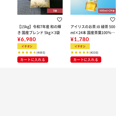
【15kg】令和7年産 和の輝
アイリスのお茶 綠 緑茶 500
き 国産ブレンド 5kg×3袋
ml×24本 国産茶葉100％使
¥6,980
用
¥1,780
イチオシ
イチオシ
(4693)
(4330)
カートに入れる
カートに入れる