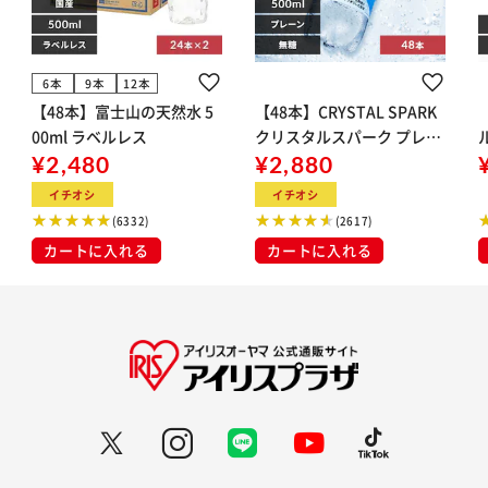
6本
9本
12本
【48本】富士山の天然水 5
【48本】CRYSTAL SPARK
00ml ラベルレス
クリスタルスパーク プレー
¥2,480
ン 500ml
¥2,880
イト
イチオシ
イチオシ
(6332)
(2617)
カートに入れる
カートに入れる