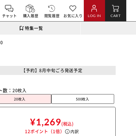
チャット
購入履歴
閲覧履歴
お気に入り
LOG IN
CART
特集一覧
0
【予約】8月中旬ごろ発送予定
ト数：
20枚入
20枚入
500枚入
¥1,269
(税込)
12ポイント
（1倍）
info
内訳