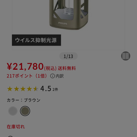
1
/
13
¥21,780
(税込)
送料無料
217ポイント
（1倍）
info
内訳
4.5
2件
カラー：
ブラウン
在庫切れ