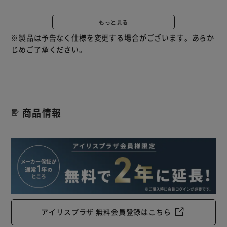
センサー検知範囲に侵入すると、スタンバイ状態に戻るか、
強制的にランプ電源が遮断され、かつ半径5m外に基準以上
もっと見る
のUV-Cが放射されないよう設計しています。
※製品は予告なく仕様を変更する場合がございます。あらか
◆声ガイド
じめご了承ください。
不適切な使用や、子供やペットによる意図しない操作を防止
するため、日本語の音声ガイド機能を標準装備しています。
◆内臓タイマー
内蔵タイマー機能を備えており、点灯中のライトに近づいて
操作をする必要はありません。
商品情報
タイマー設定時間が経過したのち、自動的にランプ電源が遮
断されロック状態に戻ります。
◆シンプルな操作パネル
操作ボタンは2つのみで、誤操作を起こさない直感的なイン
ターフェースです。
誤操作リスクを最小化するため、リモコンやスマホアプリに
よる操作機能は設けていません。
4つの機能で安全にご利用ただけます。
アイリスプラザ 無料会員登録はこちら