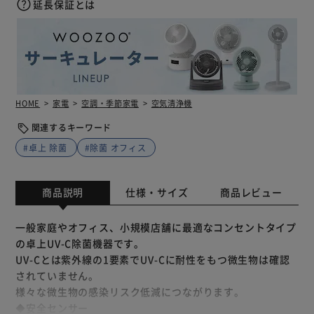
延長保証とは
HOME
家電
空調・季節家電
空気清浄機
関連するキーワード
#卓上 除菌
#除菌 オフィス
商品説明
仕様・サイズ
商品レビュー
一般家庭やオフィス、小規模店舗に最適なコンセントタイプ
の卓上UV-C除菌機器です。
UV-Cとは紫外線の1要素でUV-Cに耐性をもつ微生物は確認
されていません。
様々な微生物の感染リスク低減につながります。
◆安全センサー