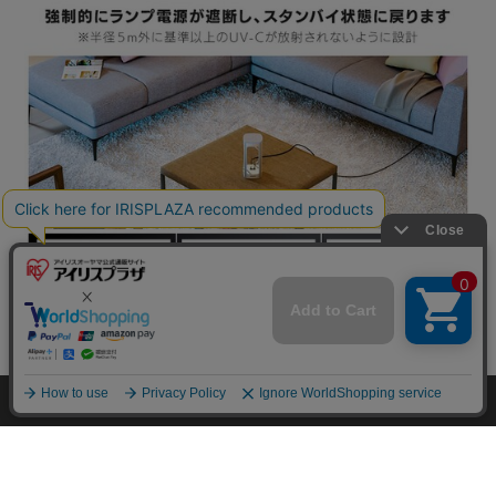
mail_outline
在庫切れ
入荷したらメールでお知らせ
HOME
探す
ログイン
お気に入り
お知らせ
カートに商品を追加しました