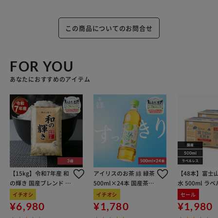
この商品についてのお問合せ
FOR YOU
あなたにおすすめのアイテム
【15kg】令和7年産 和
アイリスのお茶 綠 緑茶
【48本】富士
の輝き 国産ブレンド 5
500ml×24本 国産茶葉
水 500ml ラ
kg×3袋
100％使用
イチオシ
イチオシ
セール
¥6,980
¥1,780
¥1,980