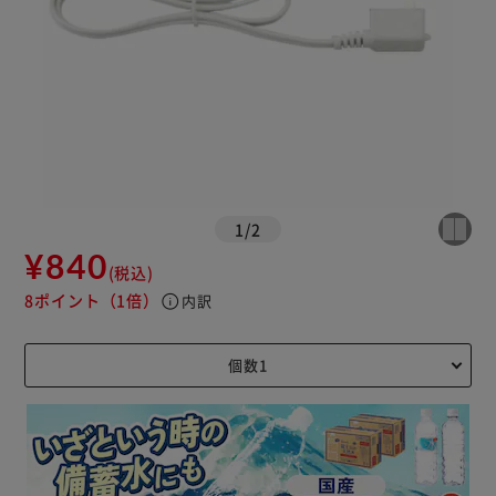
1
/
2
¥840
(税込)
8ポイント
（1倍）
info
内訳