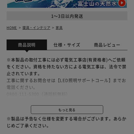
1～3日以内発送
HOME
寝具・インテリア
家具
商品説明
仕様・サイズ
商品レビュー
※本製品の取付工事には必ず電気工事店(有資格者)へご依頼
をください。資格を持たない方による電気工事は、法令で禁
止されています。
工事に関するお問合せは【LED照明サポートコール】までお
電話ください。
0800-111-5300（通話料無料）
＜受付時間＞平日9:00～18:00
土・日・祝日9:00～12:00／13:00～17:206
もっと見る
（年末年始・夏期休業期間・会社都合による休日を除く）
※製品は予告なく仕様を変更する場合がございます。あらか
LED棚下照明 専用照明コードです
じめご了承ください。