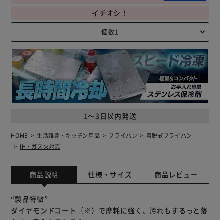
イチオシ！
1～3日以内発送
HOME
生活雑貨・キッチン用品
フライパン
着脱式フライパン
IH・ガス火対応
商品説明
仕様・サイズ
商品レビュー
“製品特徴”
ダイヤモンドコート（※）で摩耗に強く、汚れもするっと落