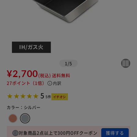
1
/
5
¥2,700
(税込)
送料無料
27ポイント
（1倍）
info
内訳
5
5件
イチオシ
カラー：
シルバー
対象商品2点以上で300円OFFクーポン
獲得する