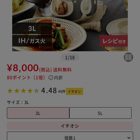
※ご確認ください
カートに入れる
購入手続きへ
1
/
18
¥8,000
(税込)
送料無料
80ポイント
（1倍）
info
内訳
4.48
46件
イチオシ
サイズ：
3L
3L
5L
イチオシ