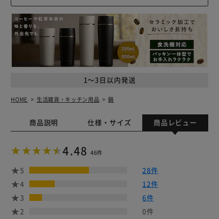
1～3日以内発送
HOME
生活雑貨・キッチン用品
鍋
商品説明
仕様・サイズ
商品レビュー
4.48
46件
5
28件
4
12件
3
6件
2
0件