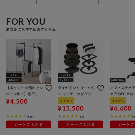
FOR YOU
あなたにおすすめのアイテム
【ポイント10倍キャン
ダイヤモンドコートパ
オフィスチェア
ペーン中！】物干し 室
ン マルチエッグパン入
ェア OFC-MA
内用 折りたたみ式 3連
り 12点セット IHガス
ン
¥4,500
イチオシ
イチオシ
OTM-150R ブラック 一
火対応 MEGI-12S ブラ
¥15,500
¥6,600
人暮らしにオススメ
ウンメタリック
(126)
(33)
(38
カートに入れる
カートに入れる
カートに