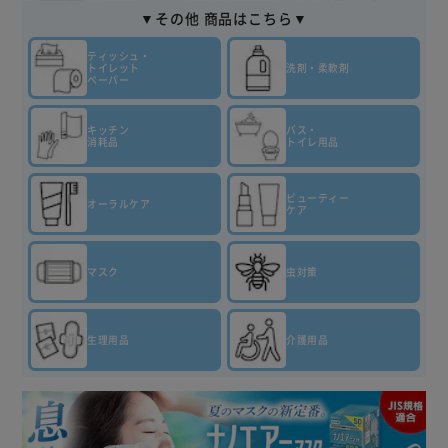
▼その他 商品はこちら▼
ティッシュ・
トイレット
洗剤・柔軟剤
ペーパー
キッチン
バス・
消耗品
トイレ用品
ビューティー
オーラルケア
ケア
マスク
虫対策
生理用品
介護用品