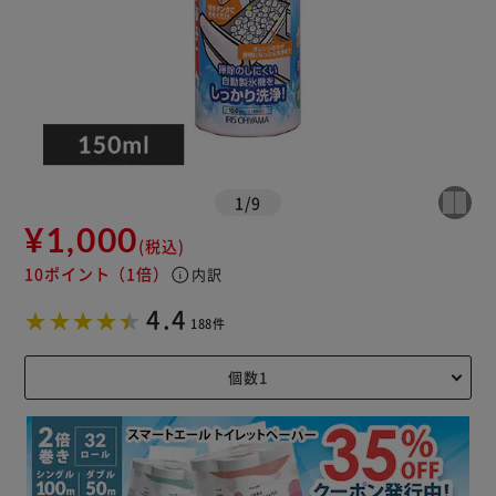
1
/
9
¥1,000
(税込)
10ポイント
（1倍）
info
内訳
4.4
188件