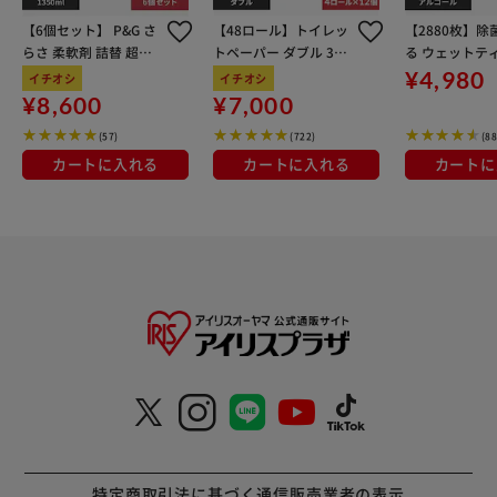
【6個セット】 P&G さ
【48ロール】トイレッ
【2880枚】除
らさ 柔軟剤 詰替 超ジ
トペーパー ダブル 3倍
る ウェットテ
ャンボサイズ 1350ml
巻 4ロール×12 スコッ
アルコールタイプ
¥4,980
イチオシ
イチオシ
ティ
-60A
¥8,600
¥7,000
(57)
(722)
(88
カートに入れる
カートに入れる
カートに
特定商取引法に基づく通信販売業者の表示