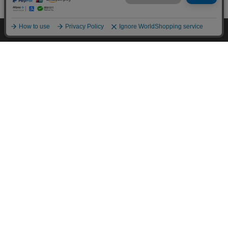
mail_outline
在庫切れ
入荷したらメールでお知らせ
HOME
探す
ログイン
お気に入り
お知らせ
カートに商品を追加しました
購入手続きへ
こちらもいかがですか？