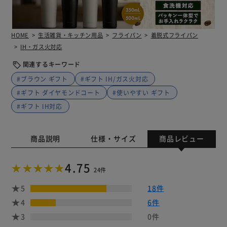
HOME
生活雑貨・キッチン用品
フライパン
着脱式フライパン
IH・ガス火対応
関連するキーワード
#ブラウン ギフト
#ギフト IH/ガス火対応
#ギフト ダイヤモンドコート
#使いやすい ギフト
#ギフト IH対応
商品説明
仕様・サイズ
商品レビュー
4.75
24件
5
18件
4
6件
3
0件