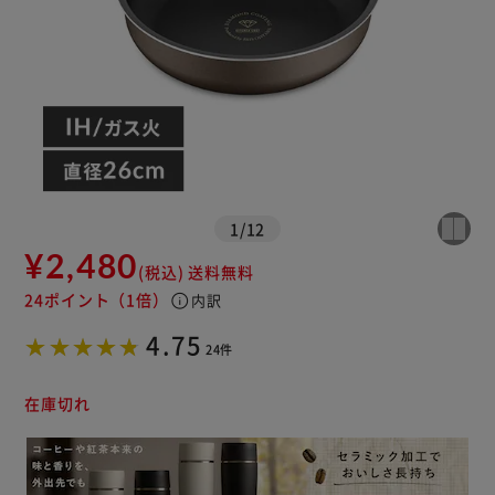
1
/
12
¥2,480
(税込)
送料無料
24ポイント
（1倍）
info
内訳
4.75
24件
在庫切れ