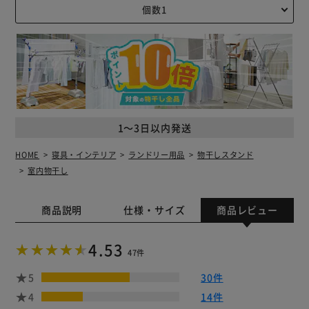
1～3日以内発送
HOME
寝具・インテリア
ランドリー用品
物干しスタンド
室内物干し
商品説明
仕様・サイズ
商品レビュー
4.53
47件
5
30件
4
14件