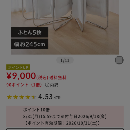
※ご確認ください
カートに入れる
購入手続きへ
1
/
11
ポイントUP
¥9,000
(税込)
送料無料
90ポイント
（1倍）
info
内訳
4.53
47件
ポイント10倍！
8/31(月)15:59まで※付与日2026/9/18(金)
【ポイント有効期限：2026/10/31(土)】