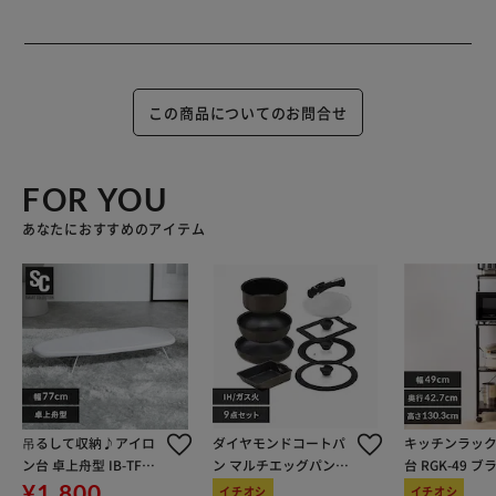
この商品についてのお問合せ
FOR YOU
あなたにおすすめのアイテム
吊るして収納♪アイロ
ダイヤモンドコートパ
キッチンラック
ン台 卓上舟型 IB-TF76
ン マルチエッグパン入
台 RGK-49 ブ
ホワイト
り 9点セット IHガス火
¥1,800
イチオシ
イチオシ