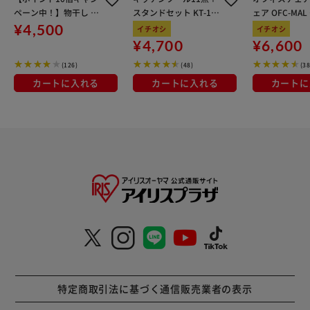
ペーン中！】物干し 室
スタンドセット KT-11
ェア OFC-MA
内用 折りたたみ式 3連
SS グレージュ
ン
¥4,500
イチオシ
イチオシ
OTM-150R ブラック 一
¥4,700
¥6,600
人暮らしにオススメ
(126)
(48)
(38
カートに入れる
カートに入れる
カートに
特定商取引法に基づく通信販売業者の表示