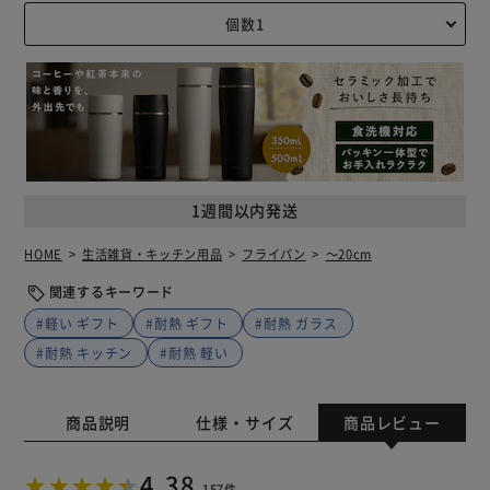
1週間以内発送
HOME
生活雑貨・キッチン用品
フライパン
～20cm
関連するキーワード
#軽い ギフト
#耐熱 ギフト
#耐熱 ガラス
#耐熱 キッチン
#耐熱 軽い
商品説明
仕様・サイズ
商品レビュー
4.38
157件