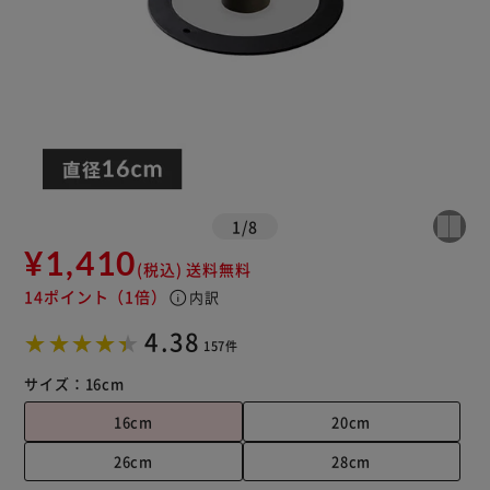
1
/
8
¥1,410
(税込)
送料無料
14ポイント
（1倍）
info
内訳
4.38
157件
サイズ：
16cm
16cm
20cm
26cm
28cm