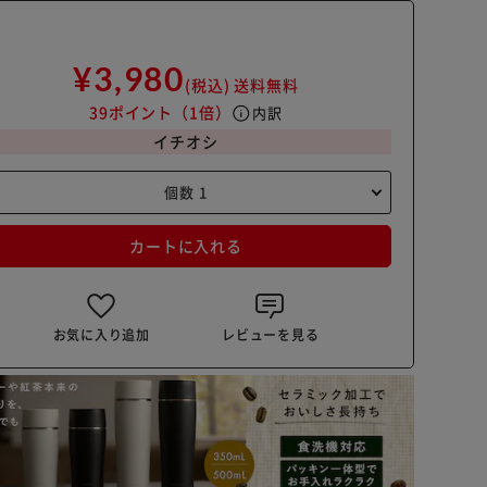
¥3,980
(税込)
送料無料
39ポイント
（1倍）
info
内訳
イチオシ
カートに入れる
お気に入り追加
レビューを見る