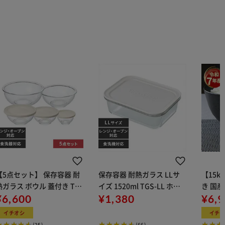
【5点セット】 保存容器 耐
保存容器 耐熱ガラス LLサ
【15k
熱ガラス ボウル 蓋付き TG
イズ 1520ml TGS-LL ホワ
き 国産
B-5S ベージュ
¥6,600
イト
¥1,380
¥6,
イチオシ
イチ
(25)
(66)