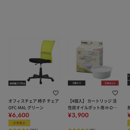
オフィスチェア 椅子 チェア
【4個入】 カートリッジ 活
OFC-MAL グリーン
性炭オイルポット用 H-OPC
¥6,600
R ホワイト
¥3,900
イチオシ
(383)
(95)