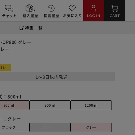
チャット
購入履歴
閲覧履歴
お気に入り
LOG IN
CART
特集一覧
OP800 グレー
グレー
オシ
1～3日以内発送
ズ：
800ｍI
800ｍI
900ｍI
1200ｍI
ー：
グレー
ブラック
ホワイト
グレー