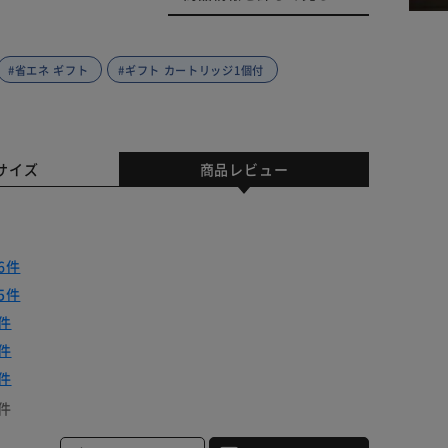
#省エネ ギフト
#ギフト カートリッジ1個付
サイズ
商品レビュー
6件
5件
件
件
件
件