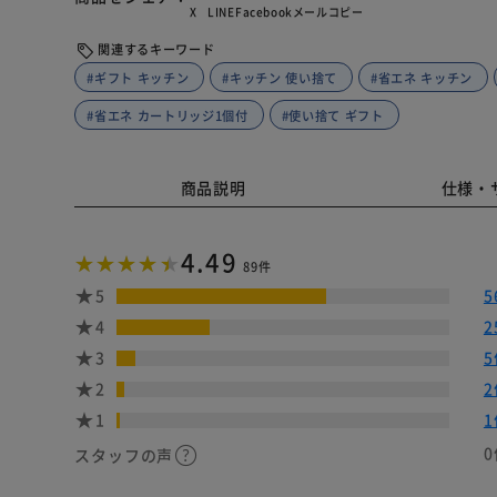
X
LINE
Facebook
メール
コピー
関連するキーワード
#ギフト キッチン
#キッチン 使い捨て
#省エネ キッチン
#省エネ カートリッジ1個付
#使い捨て ギフト
商品説明
仕様・
4.49
89件
5
5
4
2
3
5
2
2
1
1
0
スタッフの声