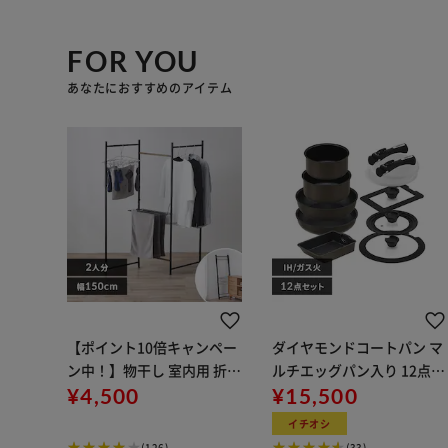
FOR YOU
あなたにおすすめのアイテム
【ポイント10倍キャンペー
ダイヤモンドコートパン マ
ン中！】物干し 室内用 折り
ルチエッグパン入り 12点セ
たたみ式 3連 OTM-150R ブ
¥4,500
ット IHガス火対応 MEGI-12
¥15,500
ラック 一人暮らしにオスス
S ブラウンメタリック
イチオシ
メ
(126)
(33)