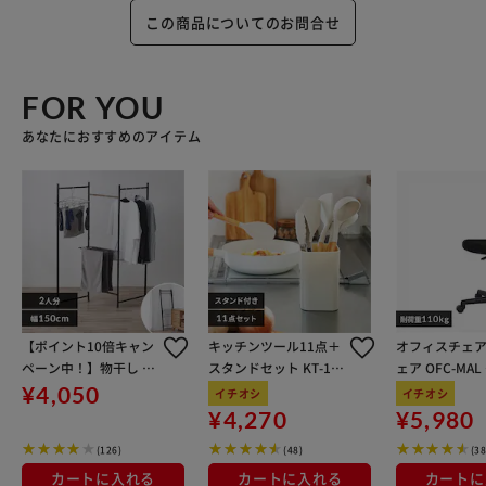
この商品についてのお問合せ
FOR YOU
あなたにおすすめのアイテム
【ポイント10倍キャン
キッチンツール11点＋
オフィスチェア
ペーン中！】物干し 室
スタンドセット KT-11
ェア OFC-MA
内用 折りたたみ式 3連
SS グレージュ
ン
¥4,050
イチオシ
イチオシ
OTM-150R ブラック 一
¥4,270
¥5,980
人暮らしにオススメ
(126)
(48)
(38
カートに入れる
カートに入れる
カートに