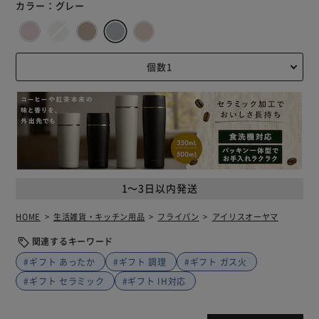
カラー：
グレー
1～3日以内発送
HOME
生活雑貨・キッチン用品
フライパン
アイリスオーヤマ
関連するキーワード
#ギフト あったか
#ギフト 調理
#ギフト ガス火
#ギフト セラミック
#ギフト IH対応