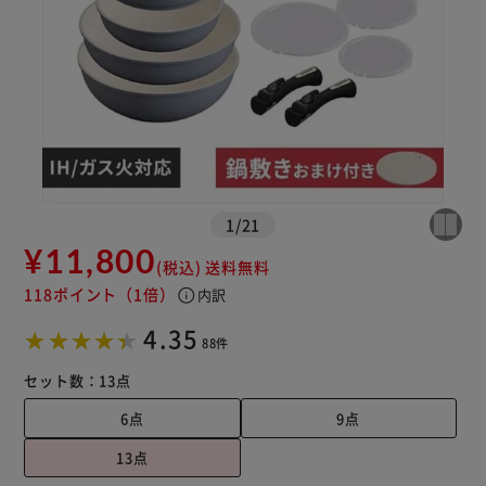
※ご確認ください
カートに入れる
購入手続きへ
1
/
21
¥11,800
(税込)
送料無料
118ポイント
（1倍）
info
内訳
4.35
88件
セット数：
13点
6点
9点
13点