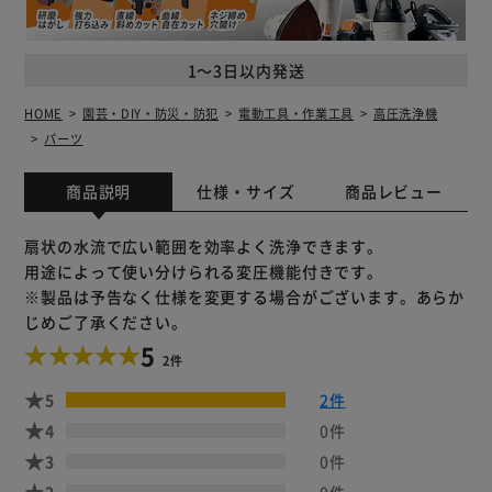
1～3日以内発送
HOME
園芸・DIY・防災・防犯
電動工具・作業工具
高圧洗浄機
パーツ
商品説明
仕様・サイズ
商品レビュー
扇状の水流で広い範囲を効率よく洗浄できます。
用途によって使い分けられる変圧機能付きです。
※製品は予告なく仕様を変更する場合がございます。あらか
じめご了承ください。
5
2件
5
2件
4
0件
3
0件
2
0件