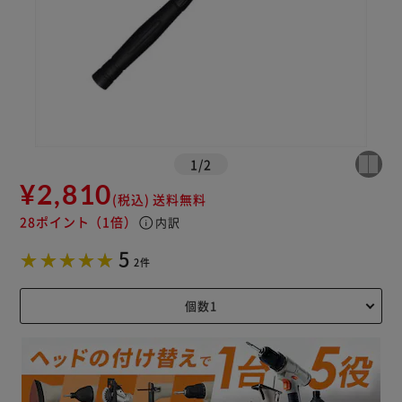
1
/
2
¥2,810
(税込)
送料無料
28ポイント
（1倍）
info
内訳
5
2件