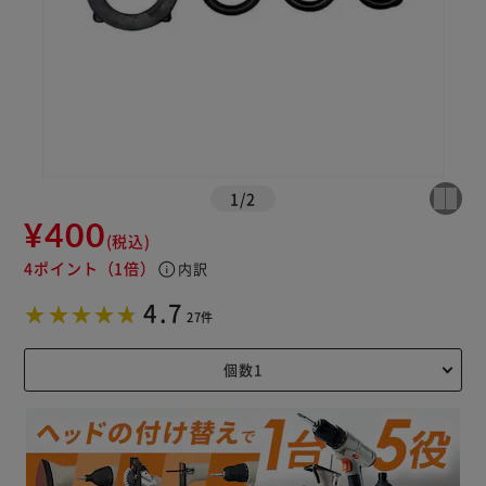
1
/
2
¥400
(税込)
4ポイント
（1倍）
info
内訳
4.7
27件