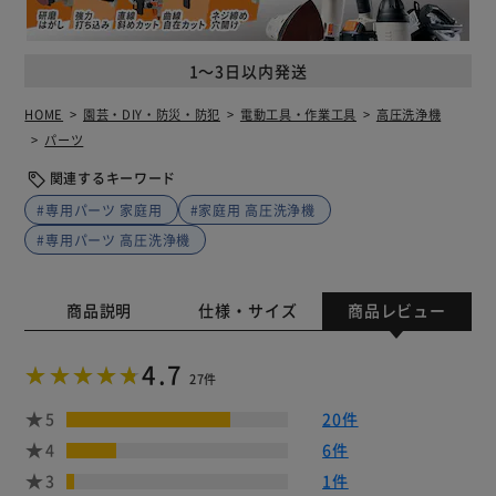
1～3日以内発送
HOME
園芸・DIY・防災・防犯
電動工具・作業工具
高圧洗浄機
パーツ
関連するキーワード
#専用パーツ 家庭用
#家庭用 高圧洗浄機
#専用パーツ 高圧洗浄機
商品説明
仕様・サイズ
商品レビュー
4.7
27件
5
20件
4
6件
3
1件