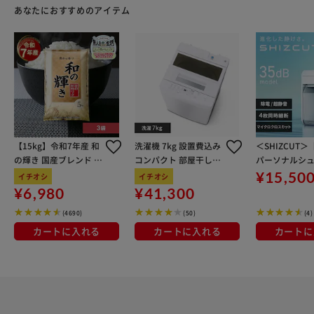
あなたにおすすめのアイテム
【15kg】令和7年産 和
洗濯機 7kg 設置費込み
＜SHIZCUT
の輝き 国産ブレンド 5
コンパクト 部屋干し時
パーソナルシ
kg×3袋
間短縮モード 一人暮ら
ー マイクロク
¥15,50
イチオシ
イチオシ
し 二人暮らし ITW-70A
ト 除電 4枚同
¥6,980
¥41,300
01-W【代引き不可】
ズカット SHIZC
(4690)
(50)
(4)
HM-35E-W 
カートに入れる
カートに入れる
カートに