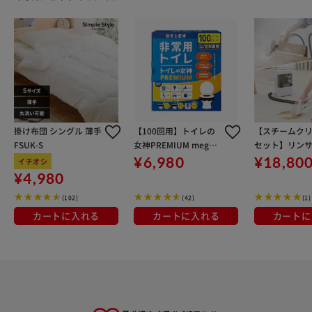
掛け布団 シングル 薄手
【100回用】トイレの
【スチームク
FSUK-S
女神PREMIUM megam
セット】リン
i-100 携帯 防災グッズ
ーナー 家庭用
¥6,980
¥18,80
イチオシ
防災用品 凝固剤 防災
ト ソファ 車シ
¥4,980
簡易トイレ 携帯式 災害
浄機 水洗い シ
(102)
(42)
(1)
防災 断水 処理剤 アウ
NS-300＋ス
トドア
ーナー STM-30
カートに入れる
カートに入れる
カートに