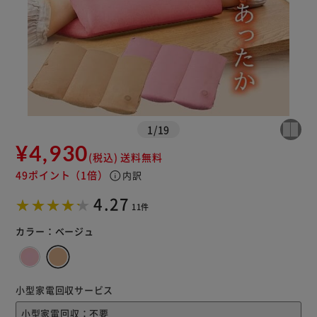
※ご確認ください
1
/
19
カートに入れる
購入手続きへ
¥4,930
(税込)
送料無料
49ポイント
（1倍）
info
内訳
4.27
11件
カラー：
ベージュ
小型家電回収サービス