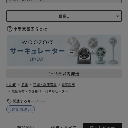
小型家電回収とは
1～3日以内発送
HOME
家電
空調・季節家電
電気暖房
電気毛布・ひざ掛け・パネルヒーター
関連するキーワード
#軽量 丸洗い
商品説明
仕様・サイズ
商品レビュー