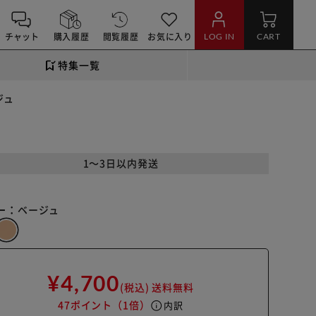
チャット
購入履歴
閲覧履歴
お気に入り
LOG IN
CART
特集一覧
ジュ
1～3日以内発送
ー：
ベージュ
¥4,700
(税込)
送料無料
47ポイント
（1倍）
info
内訳