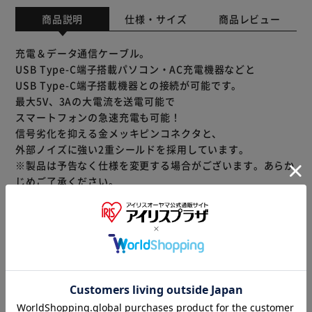
商品説明
仕様・サイズ
商品レビュー
充電＆データ通信ケーブル。
USB Type-C端子搭載パソコン・AC充電機器などと
USB Type-C端子搭載機器との接続が可能です。
最大5V、3Aの大電流を送電可能で
スマートフォンの急速充電も可能！
信号劣化を抑える金メッキピンコネクタと、
外部ノイズに強い2重シールドを採用しています。
※製品は予告なく仕様を変更する場合がございます。あらか
じめご了承ください。
商品情報
法人様はビジネス会員にご登録していただくと