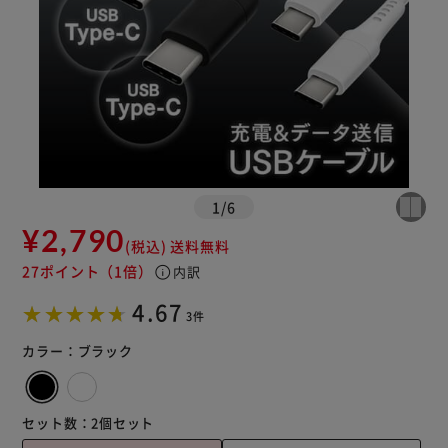
1
/
6
¥2,790
(税込)
送料無料
27ポイント
（1倍）
info
内訳
4.67
3件
カラー：
ブラック
セット数：
2個セット