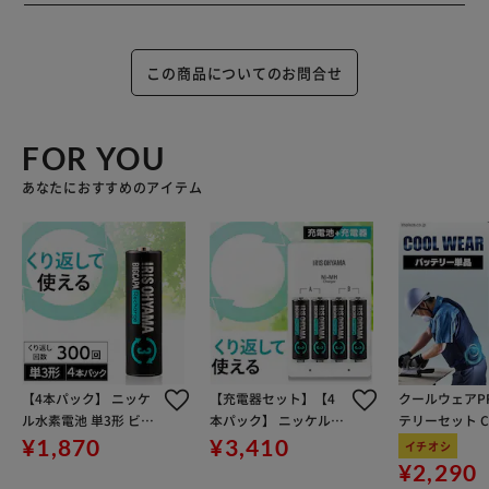
この商品についてのお問合せ
FOR YOU
あなたにおすすめのアイテム
【4本パック】 ニッケ
【充電器セット】【4
クールウェアP
ル水素電池 単3形 ビッ
本パック】 ニッケル水
テリーセット CL
クキャパ リチャージ B
素電池 単3形 ビックキ
グレー
¥1,870
¥3,410
イチオシ
CR-S3MH/4B
ャパ リチャージ BCR-S
¥2,290
C3MH/4S