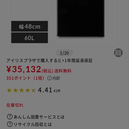
1
/
20
アイリスプラザで購入すると+1年間延長保証
¥35,132
(税込)
送料無料
351ポイント
（1倍）
info
内訳
4.41
41件
在庫切れ
あんしん設置サービスとは
リサイクル回収とは