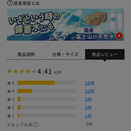
延長保証とは
商品説明
仕様・サイズ
商品レビュー
4.41
41件
5
26件
4
10件
3
2件
2
2件
1
1件
0件
スタッフの声