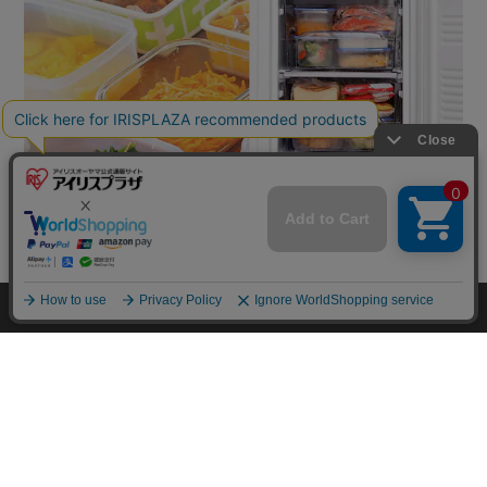
mail_outline
在庫切れ
入荷したらメールでお知らせ
HOME
探す
ログイン
お気に入り
お知らせ
カートに商品を追加しました
購入手続きへ