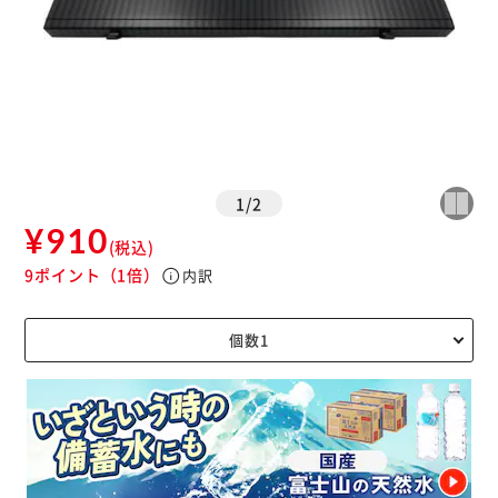
1
/
2
¥910
(税込)
9ポイント
（1倍）
info
内訳