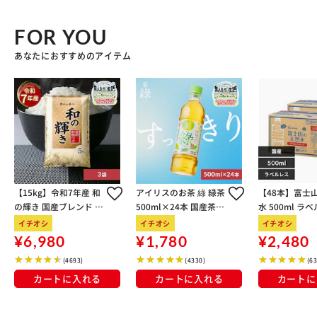
FOR YOU
あなたにおすすめのアイテム
【15kg】令和7年産 和
アイリスのお茶 綠 緑茶
【48本】富士
の輝き 国産ブレンド 5
500ml×24本 国産茶葉
水 500ml ラ
kg×3袋
100％使用
イチオシ
イチオシ
イチオシ
¥6,980
¥1,780
¥2,480
(4693)
(4330)
(6
カートに入れる
カートに入れる
カートに