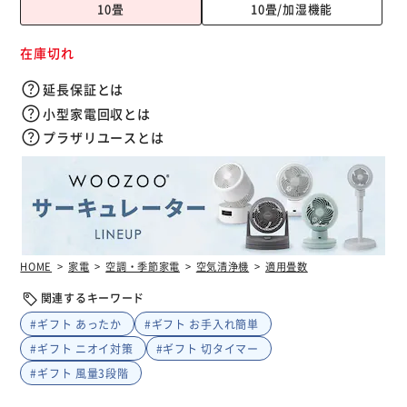
10畳
10畳/加湿機能
在庫切れ
延長保証とは
小型家電回収とは
プラザリユースとは
HOME
家電
空調・季節家電
空気清浄機
適用畳数
関連するキーワード
#ギフト あったか
#ギフト お手入れ簡単
#ギフト ニオイ対策
#ギフト 切タイマー
#ギフト 風量3段階