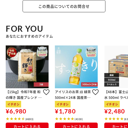
この商品についてのお問合せ
FOR YOU
あなたにおすすめのアイテム
【15kg】令和7年産 和
アイリスのお茶 綠 緑茶
【48本】富士
の輝き 国産ブレンド 5
500ml×24本 国産茶葉
水 500ml ラ
kg×3袋
100％使用
イチオシ
イチオシ
イチオシ
¥6,980
¥1,780
¥2,480
(4693)
(4330)
(6
カートに入れる
カートに入れる
カートに