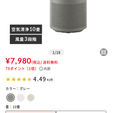
※ご確認ください
カートに入れる
購入手続きへ
1
/
18
¥7,980
(税込)
送料無料
79ポイント
（1倍）
info
内訳
4.49
41件
カラー：
グレー
畳：
10畳