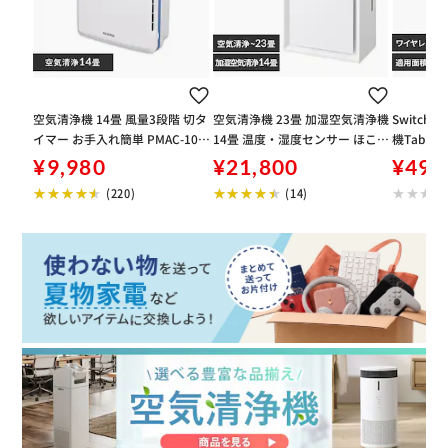
空気清浄機 14畳 風量3段階 切タ
空気清浄機 23畳 加湿空気清浄機
SwitchB
イマー お手入れ簡単 PMAC-100
14畳 温度・湿度センサー ほこり
機Table 
ホワイト
センサー 2WAY給水 お手入れ簡
¥9,980
¥21,800
¥49,
単 AAP-AH50A-W ホワイト
(220)
(14)