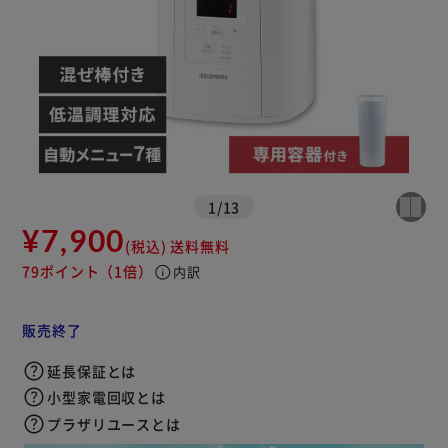
1
/
13
¥7,900
(税込)
送料無料
79ポイント
（1倍）
info
内訳
販売終了
延長保証とは
小型家電回収とは
プラザリユースとは