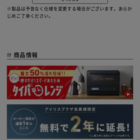
材料はお好きな市販の牛乳とヨーグルトだけ。
※製品は予告なく仕様を変更する場合がございます。あらか
じめご了承ください。
7種類の自動メニュー。
ヨーグルト以外にも塩麹、甘酒、サラダチキンなども作れま
す。
豆乳ヨーグルトもお手のもの。
商品情報
作り方をすぐに確認できるレシピ本付き！
食卓にもう1品ほしいという時に。
メニューの幅も広がります。