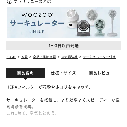
プラザリユースとは
1～3日以内発送
HOME
家電
空調・季節家電
空気清浄機
サーキュレーター付き
商品説明
仕様・サイズ
商品レビュー
HEPAフィルターが花粉やホコリをキャッチ。
サーキュレーターを搭載し、より効率よくスピーディーな空
気清浄を実現。
これ1台で、空気ととのう。
【「キレイ」をつくる、テクノロジー】