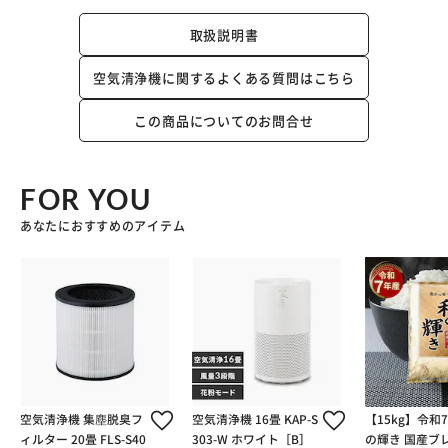
取扱説明書
空気清浄機に関するよくある質問はこちら
この商品についてのお問合せ
FOR YOU
あなたにおすすめのアイテム
空気清浄機 集塵脱臭フ
空気清浄機 16畳 KAP-S
【15kg】令和
ィルター 20畳 FLS-S40
303-W ホワイト［B］
の輝き 国産ブレ