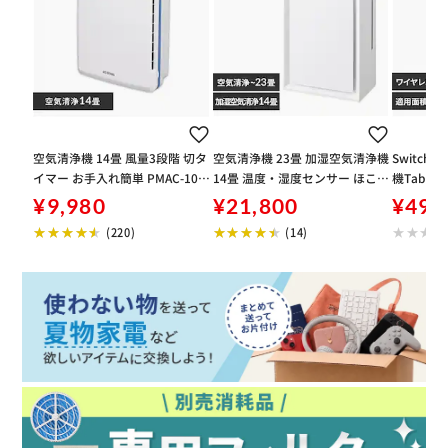
空気清浄機 14畳 風量3段階 切タ
空気清浄機 23畳 加湿空気清浄機
SwitchB
イマー お手入れ簡単 PMAC-100
14畳 温度・湿度センサー ほこり
機Table 
ホワイト
センサー 2WAY給水 お手入れ簡
¥9,980
¥21,800
¥49,
単 AAP-AH50A-W ホワイト
(220)
(14)