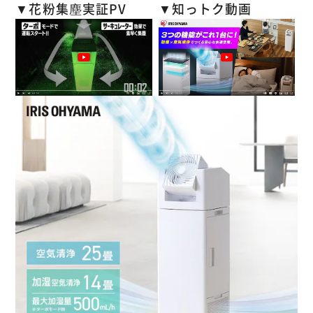
◆point5.加湿をプラスで乾燥対策
▼花粉集塵実証PV
▼知っトク動画
お部屋の乾燥が気になる時期は、空気清浄に加湿をプラス。
空気のキレイを保ちながら、空気に潤いも届けます。
連続で約8時間使用できるため就寝中もしっかりうるおう。
※標準運転時
◆point6.静音＆減光モード
眠りを妨げない、静かな運転。
無操作から30秒後に自動で減光し、まぶしさを低減しま
す。
◆ボタンを押すだけ簡単操作
首振りモード：30°60°90°の3段階
切タイマー：2・4・8時間の3段階
加湿：ON/OFF操作
空気清浄：静音・標準・ターボ・自動の４モード
◆省スペース設計
幅約27cmのスリムボディ。
圧迫感のないサイズ感で、置き場所に困りません。