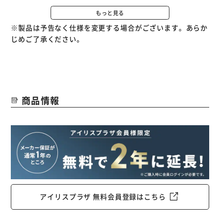
空気のキレイと快適を効率化。
もっと見る
※製品は予告なく仕様を変更する場合がございます。あらか
◆point1.2つのフィルターで、いつも空気がキレイ
じめご了承ください。
微細な粒子もキャッチできるHEPAフィルターとタバコ等の
匂いを吸着・脱臭してくれる活性炭フィルターを採用。
汚れやニオイも逃さずカット。
◆point2.サーキュレーターでスピードUP
商品情報
サーキュレーターを併用することで、より素早く空気清浄。
首振り機能でお部屋の隅々まで空気を循環。
スピード清浄で深呼吸したくなるお部屋に。
◆point3.キレイが分かるほこりセンサー
空気の汚れを感知して、ランプが点灯。
キレイになったら消灯でお知らせ。
◆point4.キレイに役立つ、イオンモード
アイリスプラザ 無料会員登録はこちら
マイナスイオンを放出し、お部屋の空気を快適に保ちます。