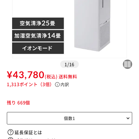
※ご確認ください
1
/
16
カートに入れる
購入手続きへ
¥43,780
(税込)
送料無料
1,313ポイント
（3倍）
info
内訳
残り 669個
延長保証とは