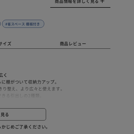
商品情報を詳しく見る
#省スペース 棚板付き
サイズ
商品レビュー
広く
らに棚がついて収納力アップ。
っきり整え、より広々と使えます。
できる引出しの2種類。
のは引出しへと使い分けが可能です。
ドサイズ。
と見る
らかじめご了承ください。