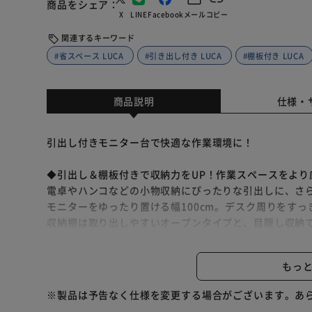
商品をシェア
X
LINE
Facebook
メール
コピー
関連するキーワード
#省スペース LUCA
#引き出し付き LUCA
#棚板付き LUCA
商品説明
仕様・
引出し付きモニター台で快適な作業環境に！
◆引出し＆棚板付きで収納力をUP！作業スペースをより
電卓やハンコなどの小物収納にぴったりな引出しに、さ
モニターをゆったり置ける幅100cm。デスク周りをす
収納棚は取り出しやすいオープンタイプと、目隠し収納
出し入れの多いものはオープンタイプ、見せたくないも
モニターを置いてもなおスペースがある、ゆったりワイ
もっ
使いやすいレイアウトで、作業効率アップ。
シンプルなデザインで耐荷重20kg（天板のみ）。
※製品は予告なく仕様を変更する場合がございます。あ
プリンター台やテレビ台としても使用可能です。