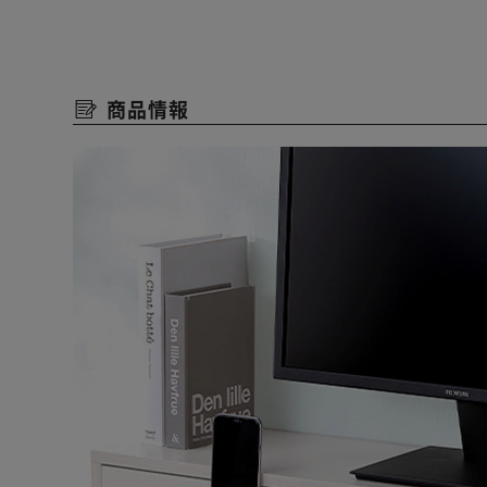
◆目線を上げて、姿勢を改善
モニターを適切な高さにすれば、首や肩の負担が軽くな
背筋も伸びて自然と美しい姿勢に。
商品情報
◆ウェブカメラ越しでも顔や表情がスッキリと映る
やや高いアングルからだと、顔がスッキリ明るく映りま
テレワークやオンライン授業でも、カメラ映えするポジ
◆ケーブルホルダーですっきり
ケーブルをきれいに整理整頓できるケーブルホルダー。
好きな場所に貼るだけだから、設置も簡単。
★お客様組立★