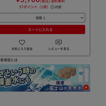
(税込)
送料無料
57ポイント
（1倍）
info
内訳
カートに入れる
お気に入り追加
レビューを見る
延長保証とは