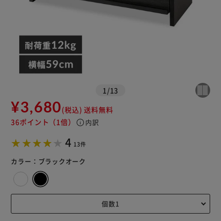
1
/
13
¥3,680
(税込)
送料無料
36ポイント
（1倍）
info
内訳
4
13件
カラー：
ブラックオーク