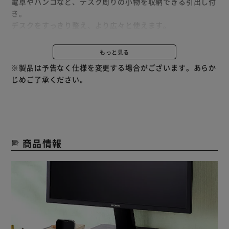
電卓やハンコなど、デスク周りの小物を収納できる引出し付
き。
デスクをすっきり整え、より広々と使えます。
中身の見えない引出しで、見た目もスッキリと収納。
引出しの取手には、スマホなどの小物を置くこともでき便利
もっと見る
です。
※製品は予告なく仕様を変更する場合がございます。あらか
シンプルなデザインで耐荷重10kg（天板のみ）。
じめご了承ください。
プリンター台や小型テレビの台としても使用可能です。
◆目線を上げて、姿勢を改善
モニターを適切な高さにすれば、首や肩の負担が軽くなりま
す。
商品情報
背筋も伸びて自然と美しい姿勢に。
◆ウェブカメラ越しでも顔や表情がスッキリと映る
やや高いアングルからだと、顔がスッキリ明るく映ります。
テレワークやオンライン授業でも、カメラ映えするポジショ
ンに。
◆ケーブルホルダーですっきり