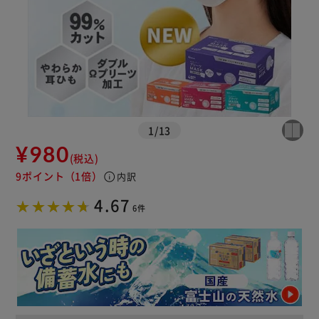
1
/
13
¥980
(税込)
9ポイント
（1倍）
info
内訳
4.67
6件